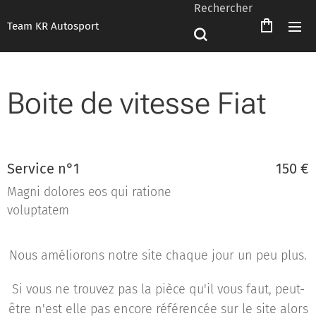
Rechercher
Team KR Autosport
Boite de vitesse Fiat
Service n°1
150 €
Magni dolores eos qui ratione
voluptatem
Nous améliorons notre site chaque jour un peu plus.
Si vous ne trouvez pas la pièce qu'il vous faut, peut-
être n'est elle pas encore référencée sur le site alors