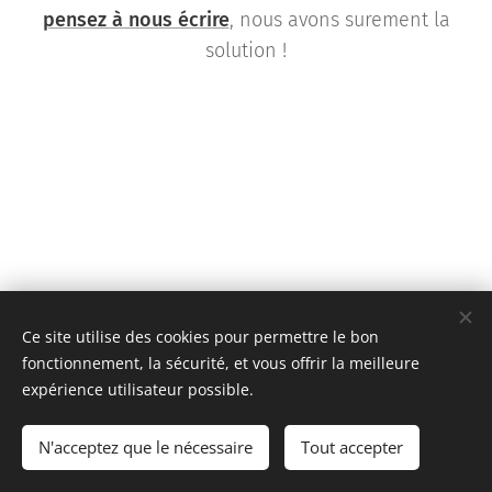
pensez à nous écrire
, nous avons surement la
solution !
Ce site utilise des cookies pour permettre le bon
fonctionnement, la sécurité, et vous offrir la meilleure
expérience utilisateur possible.
Team KR Autosport - Création originale 2D Unlimited © 2018
N'acceptez que le nécessaire
Tout accepter
Toutes images non libres de droits
Cookies