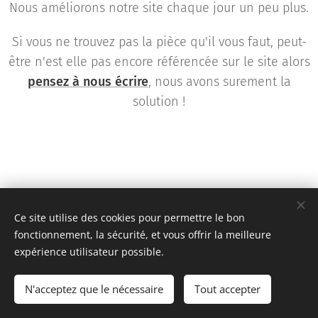
Nous améliorons notre site chaque jour un peu plus.
Si vous ne trouvez pas la pièce qu'il vous faut, peut-
être n'est elle pas encore référencée sur le site alors
pensez à nous écrire
, nous avons surement la
solution !
Ce site utilise des cookies pour permettre le bon
fonctionnement, la sécurité, et vous offrir la meilleure
expérience utilisateur possible.
Team KR Autosport - Création originale 2D Unlimited © 2018
N'acceptez que le nécessaire
Tout accepter
Toutes images non libres de droits
Cookies