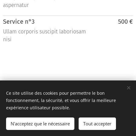
aspernatur
Service n°3
500 €
Ullam corporis suscipit laboriosam
nisi
Ce site utilise des cookies pour permettre le bon
fonctionnement, la sécurité, et vous offrir la meilleure
expérience utilisateur possible.
Team KR Autosport - Création originale 2D Unlimited © 2018
N'acceptez que le nécessaire
Tout accepter
Toutes images non libres de droits
Cookies