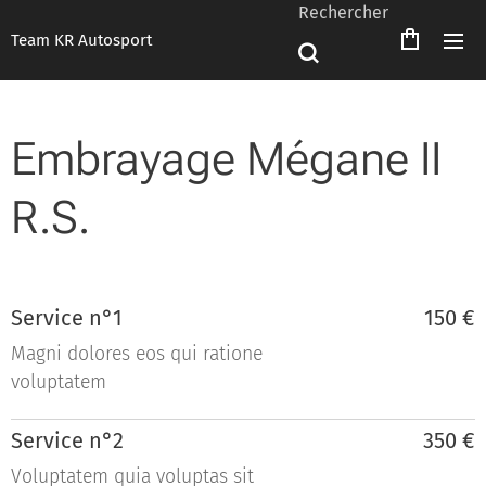
Rechercher
Team KR Autosport
Embrayage Mégane II
R.S.
Service n°1
150 €
Magni dolores eos qui ratione
voluptatem
Service n°2
350 €
Voluptatem quia voluptas sit