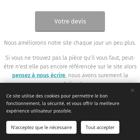
Votre devis
Nous améliorons notre site chaque jour un peu plus.
Si vous ne trouvez pas la pièce qu'il vous faut, peut-
être n'est elle pas encore référencée sur le site alors
pensez à nous écrire
, nous avons surement la
solution !
Ce site utilise des cookies pour permettre le bon
fonctionnement, la sécurité, et vous offrir la meilleure
expérience utilisateur possible.
Team KR Autosport - Création originale 2D Unlimited © 2018
N'acceptez que le nécessaire
Tout accepter
Toutes images non libres de droits
Cookies