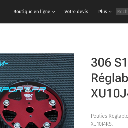
Boutique en ligne
Votre devis
Plus
306 S1
Réglab
XU10J
Poulies Réglabl
XU10J4RS.