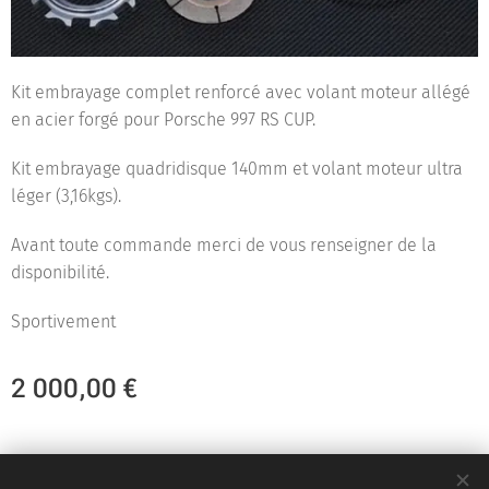
Kit embrayage complet renforcé avec volant moteur allégé
en acier forgé pour Porsche 997 RS CUP.
Kit embrayage quadridisque 140mm et volant moteur ultra
léger (3,16kgs).
Avant toute commande merci de vous renseigner de la
disponibilité.
Sportivement
2 000,00
€