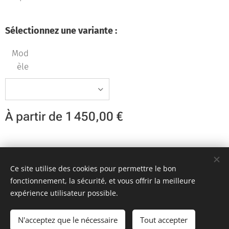
Sélectionnez une variante :
Mod
èle
À partir de
1 450,00
€
Team KR Autosport - Création originale 2D Unlimited © 2018
Ce site utilise des cookies pour permettre le bon
Toutes images non libres de droits
Cookies
fonctionnement, la sécurité, et vous offrir la meilleure
expérience utilisateur possible.
Ajouter au panier
N'acceptez que le nécessaire
Tout accepter