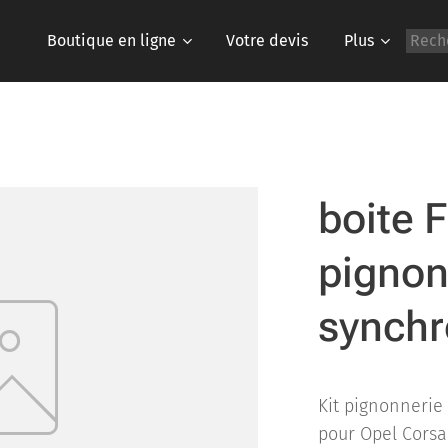
Boutique en ligne
Votre devis
Plus
boite 
pignon
synchr
Kit pignonnerie 
pour Opel Corsa