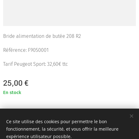
Bride alimentation de butée 208 R2
Référence: F9050001
Tarif Peugeot Sport: 32,60€ ttc
25,00
€
En stock
Team KR Autosport - Création originale 2D Unlimited © 2018
Ce site utilise des cookies pour permettre le bon
Toutes images non libres de droits
Cookies
fonctionnement, la sécurité, et vous offrir la meilleure
expérience utilisateur possible.