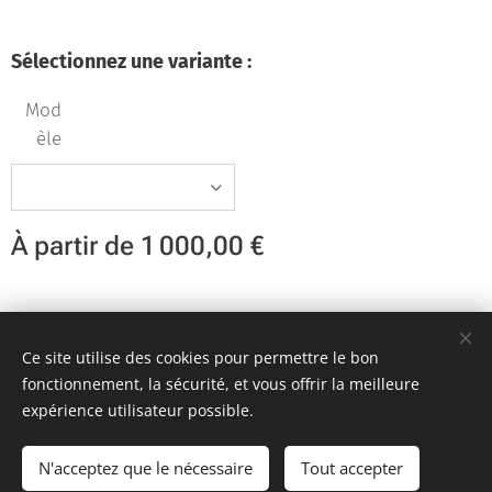
Sélectionnez une variante :
Mod
èle
À partir de
1 000,00
€
Team KR Autosport - Création originale 2D Unlimited © 2018
Ce site utilise des cookies pour permettre le bon
Toutes images non libres de droits
Cookies
fonctionnement, la sécurité, et vous offrir la meilleure
expérience utilisateur possible.
Ajouter au panier
N'acceptez que le nécessaire
Tout accepter