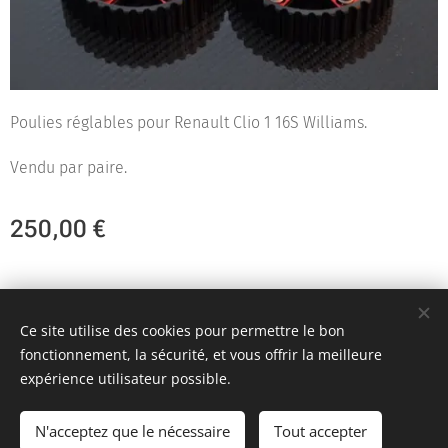
Poulies réglables pour Renault Clio 1 16S Williams.
Vendu par paire.
250,00
€
Team KR Autosport - Création originale 2D Unlimited © 2018
Ce site utilise des cookies pour permettre le bon
Toutes images non libres de droits
Cookies
fonctionnement, la sécurité, et vous offrir la meilleure
expérience utilisateur possible.
Ajouter au panier
N'acceptez que le nécessaire
Tout accepter