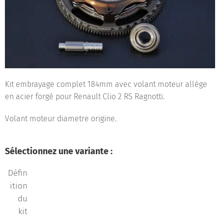
Kit embrayage complet 184mm avec volant moteur allége
en acier forgé pour Renault Clio 2 RS Ragnotti.
Volant moteur diametre origine.
Sélectionnez une variante :
Défin
ition
du
kit