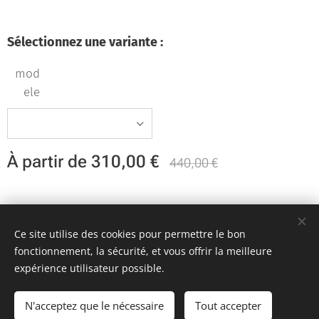
Sélectionnez une variante :
mod
ele
À partir de
310,00
€
440,00
€
Team KR Autosport - Création originale 2D Unlimited © 2018
Ce site utilise des cookies pour permettre le bon
Toutes images non libres de droits
Cookies
fonctionnement, la sécurité, et vous offrir la meilleure
expérience utilisateur possible.
Ajouter au panier
N'acceptez que le nécessaire
Tout accepter