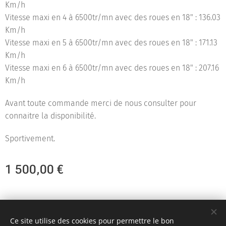
Km/h
Vitesse maxi en 4 à 6500tr/mn avec des roues en 18" : 136.03
Km/h
Vitesse maxi en 5 à 6500tr/mn avec des roues en 18" : 171.13
Km/h
Vitesse maxi en 6 à 6500tr/mn avec des roues en 18" : 207.16
Km/h
Avant toute commande merci de nous consulter pour
connaitre la disponibilité.
Sportivement.
1 500,00
€
Team KR Autosport - Création originale 2D Unlimited © 2018
Ce site utilise des cookies pour permettre le bon