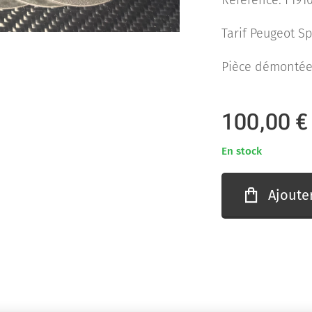
Référence: F191
Tarif Peugeot Spo
Pièce démontée 
100,00
€
En stock
Ajoute