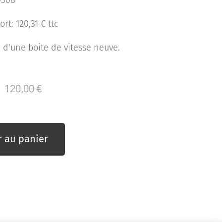
0308
rt: 120,31 € ttc
d'une boite de vitesse neuve.
120,00
€
r au panier