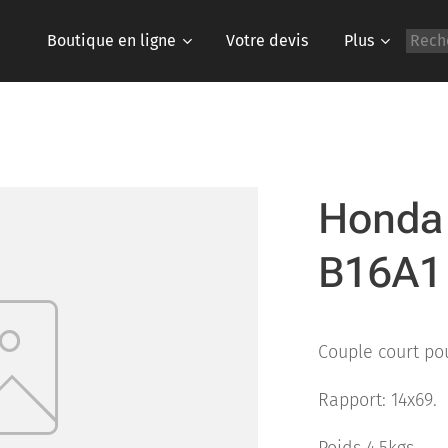
Boutique en ligne
Votre devis
Plus
Honda 
B16A1
Couple court p
Rapport: 14x69.