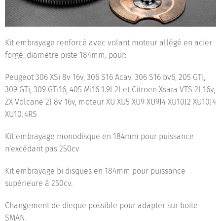
Kit embrayage renforcé avec volant moteur allégé en acier
forgé, diamètre piste 184mm, pour:
Peugeot 306 XSi 8v 16v, 306 S16 Acav, 306 S16 bv6, 205 GTi,
309 GTi, 309 GTi16, 405 Mi16 1.9l 2l et Citroen Xsara VTS 2l 16v,
ZX Volcane 2l 8v 16v, moteur XU XU5 XU9 XU9J4 XU10J2 XU10J4
XU10J4RS
Kit embrayage monodisque en 184mm pour puissance
n'excédant pas 250cv
Kit embrayage bi disques en 184mm pour puissance
supérieure à 250cv.
Changement de dieque possible pour adapter sur boite
SMAN.