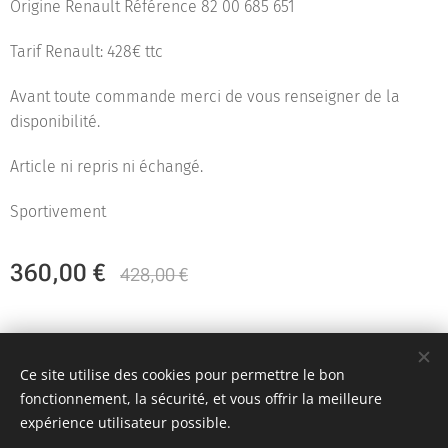
Origine Renault Référence 82 00 685 651
Tarif Renault: 428€ ttc
Avant toute commande merci de vous renseigner de la
disponibilité.
Article ni repris ni échangé.
Sportivement
360,00
€
428,00
€
Team KR Autosport - Création originale 2D Unlimited © 2018
Ce site utilise des cookies pour permettre le bon
Toutes images non libres de droits
Cookies
fonctionnement, la sécurité, et vous offrir la meilleure
expérience utilisateur possible.