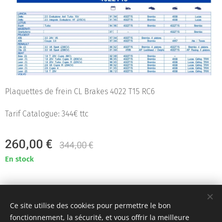
Plaquettes de frein CL Brakes 4022 T15 RC6
Tarif Catalogue: 344€ ttc
260,00
€
344,00
€
En stock
Team KR Autosport - Création originale 2D Unlimited © 2018
Ce site utilise des cookies pour permettre le bon
Toutes images non libres de droits
Cookies
fonctionnement, la sécurité, et vous offrir la meilleure