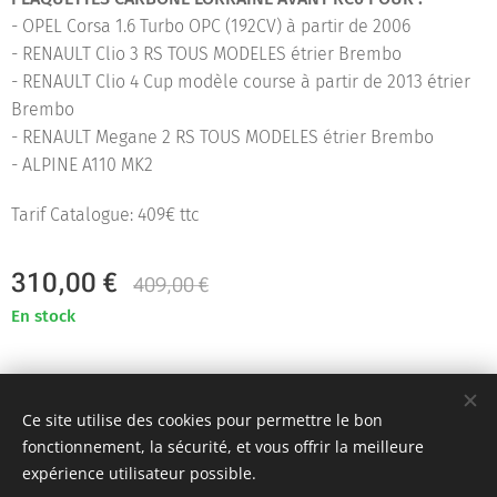
- OPEL Corsa 1.6 Turbo OPC (192CV) à partir de 2006
- RENAULT Clio 3 RS TOUS MODELES étrier Brembo
- RENAULT Clio 4 Cup modèle course à partir de 2013 étrier
Brembo
- RENAULT Megane 2 RS TOUS MODELES étrier Brembo
- ALPINE A110 MK2
Tarif Catalogue: 409€ ttc
310,00
€
409,00
€
En stock
Team KR Autosport - Création originale 2D Unlimited © 2018
Ce site utilise des cookies pour permettre le bon
Toutes images non libres de droits
Cookies
fonctionnement, la sécurité, et vous offrir la meilleure
expérience utilisateur possible.