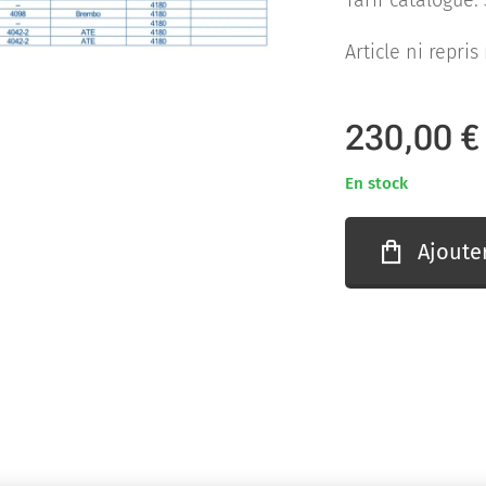
Tarif catalogue:
Article ni repri
230,00
€
En stock
Ajoute