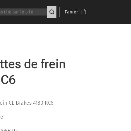
Panier
ttes de frein
RC6
rein CL Brakes 4180 RC6
ne