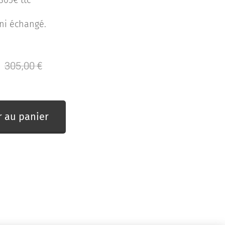
 305€ ttc
s ni échangé.
305,00
€
r au panier