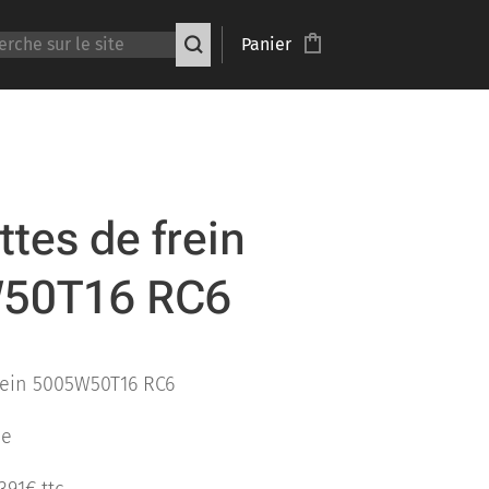
Panier
ttes de frein
50T16 RC6
rein 5005W50T16 RC6
ne