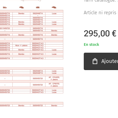
Tarif catalogue: 
Article ni repri
295,00
€
En stock
Ajoute