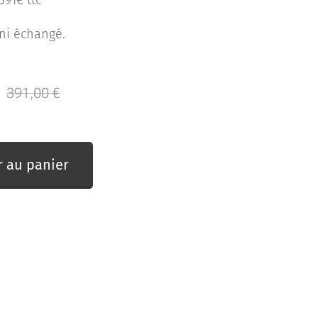
391€ ttc
s ni échangé.
391,00
€
r au panier