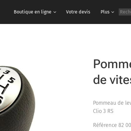
Boutique en ligne
Votre devis
Plus
Pommea
de vite
Pommeau de levi
Clio 3 RS
Référence 82 00