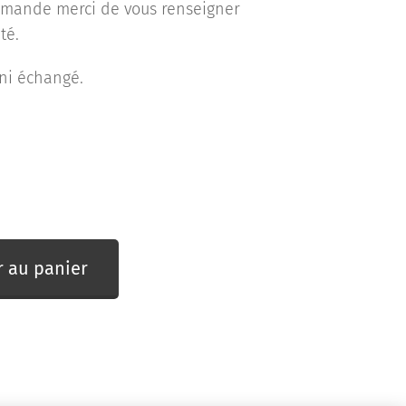
mmande merci de vous renseigner
té.
s ni échangé.
r au panier