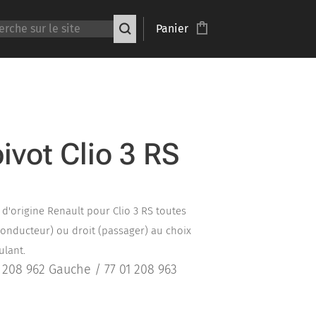
Panier
ivot Clio 3 RS
 d'origine Renault pour Clio 3 RS toutes
conducteur) ou droit (passager) au choix
ulant.
 208 962 Gauche / 77 01 208 963