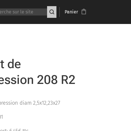
Panier
t de
ssion 208 R2
ression diam 2,5x12,23x27
01