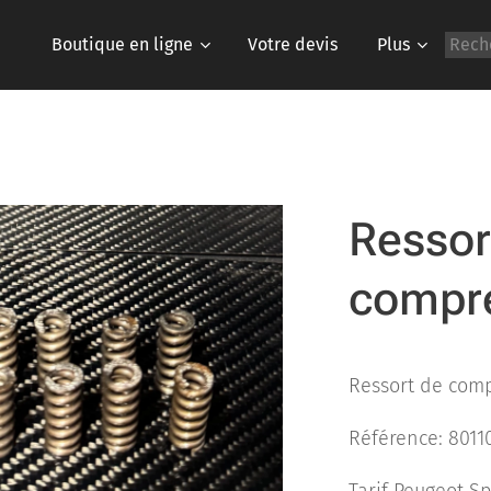
Boutique en ligne
Votre devis
Plus
Ressor
compre
Ressort de comp
Référence: 8011