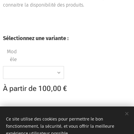
connaitre la disponibilité des produits.
Sélectionnez une variante :
Mod
èle
À partir de
100,00
€
Team KR Autosport - Création originale 2D Unlimited © 2018
Ce site utilise des cookies pour permettre le bon
Toutes images non libres de droits
Cookies
fonctionnement, la sécurité, et vous offrir la meilleure
expérience utilisateur possible.