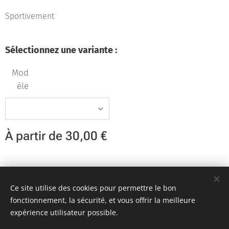
Sportivement
Sélectionnez une variante :
Mod
èle
À partir de
30,00
€
Team KR Autosport - Création originale 2D Unlimited © 2018
Ce site utilise des cookies pour permettre le bon
Toutes images non libres de droits
Cookies
fonctionnement, la sécurité, et vous offrir la meilleure
expérience utilisateur possible.