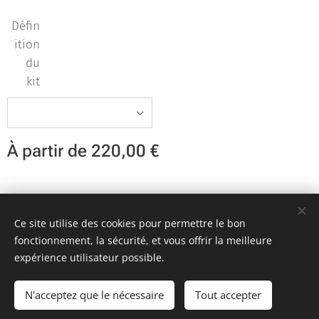
Défin
ition
du
kit
À partir de
220,00
€
Team KR Autosport - Création originale 2D Unlimited © 2018
Ce site utilise des cookies pour permettre le bon
Toutes images non libres de droits
Cookies
fonctionnement, la sécurité, et vous offrir la meilleure
expérience utilisateur possible.
Ajouter au panier
N'acceptez que le nécessaire
Tout accepter