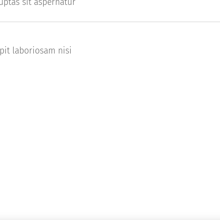
uptas sit aspernatur
pit laboriosam nisi