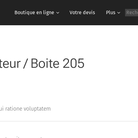
Boutique en ligne
Votre devis
Plus
eur / Boite 205
ui ratione voluptatem