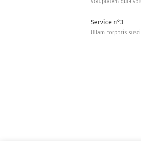
Voluptatem quia vol
Service n°3
Ullam corporis susci