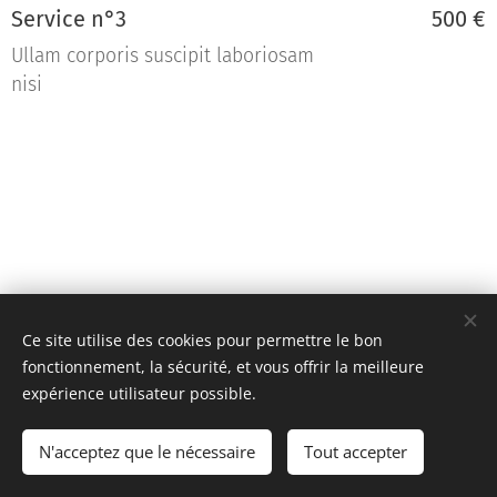
Service n°3
500 €
Ullam corporis suscipit laboriosam
nisi
Ce site utilise des cookies pour permettre le bon
fonctionnement, la sécurité, et vous offrir la meilleure
expérience utilisateur possible.
Team KR Autosport - Création originale 2D Unlimited © 2018
N'acceptez que le nécessaire
Tout accepter
Toutes images non libres de droits
Cookies