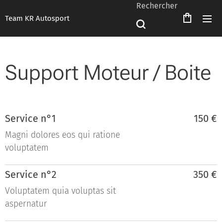
Rechercher
Team KR Autosport
Support Moteur / Boite
Service n°1
150 €
Magni dolores eos qui ratione
voluptatem
Service n°2
350 €
Voluptatem quia voluptas sit
aspernatur