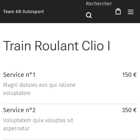
Rechercher
Team KR Autosport
Train Roulant Clio I
Service n°1
150 €
Magni dolores eos qui ratione
voluptatem
Service n°2
350 €
Voluptatem quia voluptas sit
aspernatur