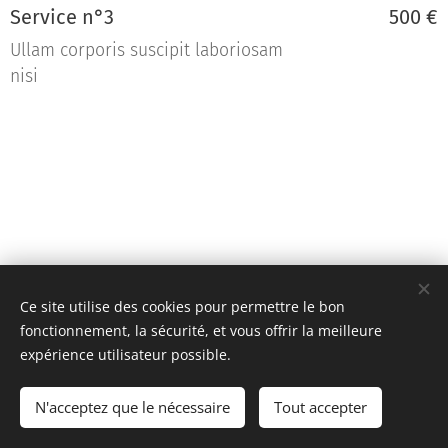
Service n°3
500 €
Ullam corporis suscipit laboriosam
nisi
Ce site utilise des cookies pour permettre le bon
fonctionnement, la sécurité, et vous offrir la meilleure
expérience utilisateur possible.
Team KR Autosport - Création originale 2D Unlimited © 2018
N'acceptez que le nécessaire
Tout accepter
Toutes images non libres de droits
Cookies