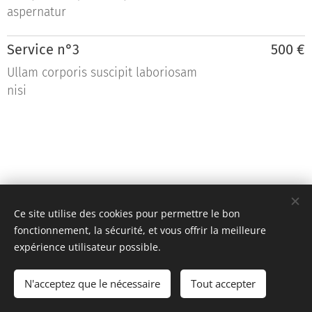
aspernatur
Service n°3
500 €
Ullam corporis suscipit laboriosam
nisi
Ce site utilise des cookies pour permettre le bon
fonctionnement, la sécurité, et vous offrir la meilleure
expérience utilisateur possible.
Team KR Autosport - Création originale 2D Unlimited © 2018
N'acceptez que le nécessaire
Tout accepter
Toutes images non libres de droits
Cookies