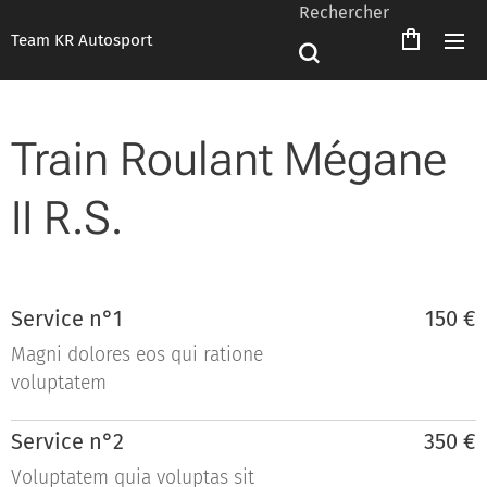
Rechercher
Team KR Autosport
Train Roulant Mégane
II R.S.
Service n°1
150 €
Magni dolores eos qui ratione
voluptatem
Service n°2
350 €
Voluptatem quia voluptas sit