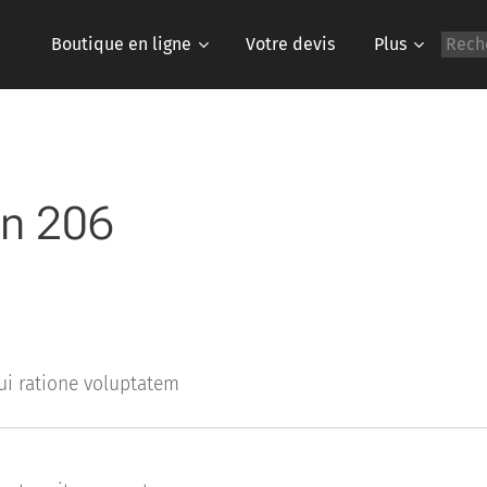
Boutique en ligne
Votre devis
Plus
on 206
ui ratione voluptatem