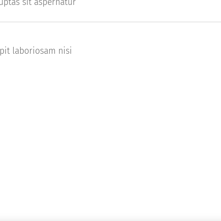
uptas sit aspernatur
pit laboriosam nisi