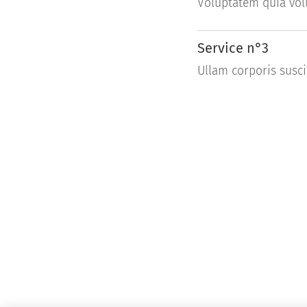
Voluptatem quia vol
Service n°3
Ullam corporis susci