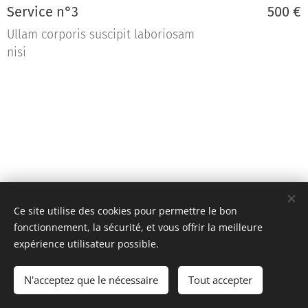
Service n°3
500 €
Ullam corporis suscipit laboriosam
nisi
Ce site utilise des cookies pour permettre le bon
fonctionnement, la sécurité, et vous offrir la meilleure
expérience utilisateur possible.
Team KR Autosport - Création originale 2D Unlimited © 2018
N'acceptez que le nécessaire
Tout accepter
Toutes images non libres de droits
Cookies