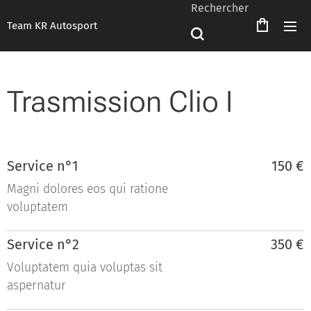
Rechercher
Team KR Autosport
Trasmission Clio I
Service n°1
150 €
Magni dolores eos qui ratione
voluptatem
Service n°2
350 €
Voluptatem quia voluptas sit
aspernatur