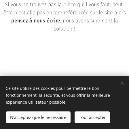
Si vous ne trouvez pas la pièce qu'il vous faut, peut-
être n'est elle pas encore référencée sur le site alors
pensez à nous écrire
, nous avons surement la
solution !
Ce site utilise des cookies pour permettre le bon
fonctionnement, la sécurité, et vous offrir la meilleure
expérience utilisateur possible.
Team KR Autosport - Création originale 2D Unlimited © 2018
N'acceptez que le nécessaire
Tout accepter
Toutes images non libres de droits
Cookies