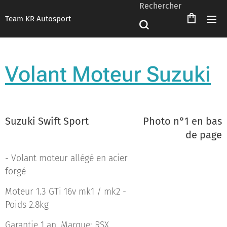
Rechercher
Team KR Autosport
Volant Moteur Suzuki
Suzuki Swift Sport
Photo n°1 en bas
de page
- Volant moteur allégé en acier
forgé
Moteur 1.3 GTi 16v mk1 / mk2 -
Poids 2.8kg
Garantie 1 an. Marque: RSX