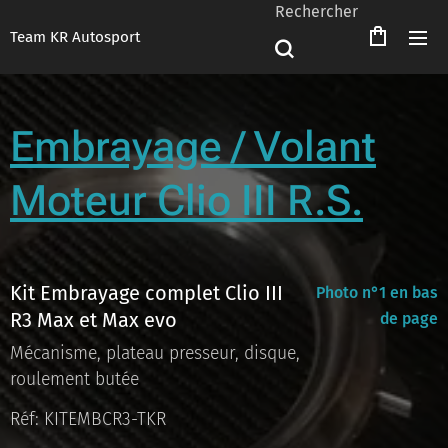
Rechercher
Team KR Autosport
Embrayage / Volant
Moteur Clio III R.S.
Kit Embrayage complet Clio III
Photo n°1 en bas
R3 Max et Max evo
de page
Mécanisme, plateau presseur, disque,
roulement butée
Réf: KITEMBCR3-TKR