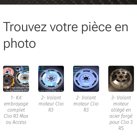
Trouvez votre pièce en
photo
1- Kit
2- Volant
2- Volant
3- Volant
embrayage
moteur Clio
moteur Clio
moteur
complet
R3
R3
allégé en
Clio R3 Max
acier forgé
ou Access
pour Clio 3
RS