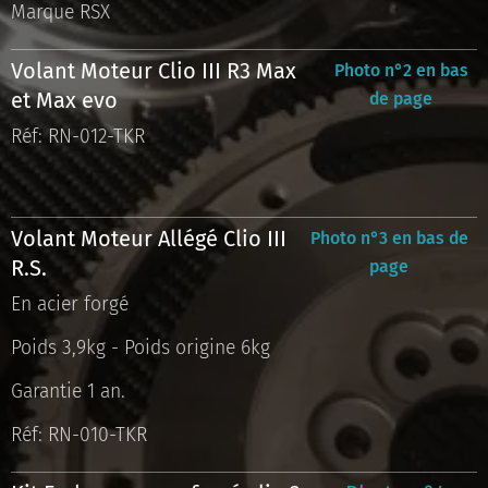
Marque RSX
Volant Moteur Clio III R3 Max
Photo n°2 en bas
et Max evo
de page
Réf: RN-012-TKR
Volant Moteur Allégé Clio III
Photo n°3 en bas de
R.S.
page
En acier forgé
Poids 3,9kg - Poids origine 6kg
Garantie 1 an.
Réf: RN-010-TKR