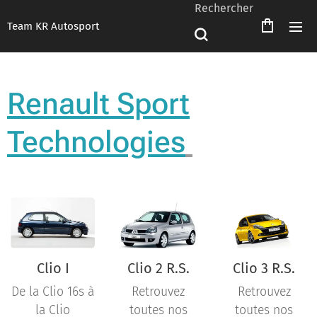
Rechercher
Team KR Autosport
Renault Sport
Technologies
Clio I
Clio 2 R.S.
Clio 3 R.S.
De la Clio 16s à
Retrouvez
Retrouvez
la Clio
toutes nos
toutes nos