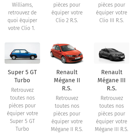
Williams,
pièces pour
pièces pour
retrouvez de
équiper votre
équiper votre
quoi équiper
Clio 2 R.S.
Clio III R.S.
votre Clio 1.
Super 5 GT
Renault
Renault
Turbo
Mégane II
Mégane III
R.S.
R.S.
Retrouvez
toutes nos
Retrouvez
Retrouvez
pièces pour
toutes nos
toutes nos
équiper votre
pièces pour
pièces pour
Super 5 GT
équiper votre
équiper votre
Turbo
Mégane II R.S.
Mégane III R.S.